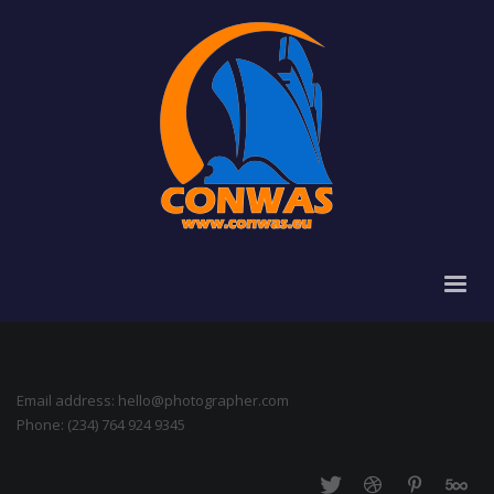
Email address: hello@photographer.com
Phone: (234) 764 924 9345